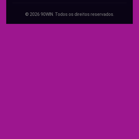
© 2026 90WIN. Todos os direitos reservados.