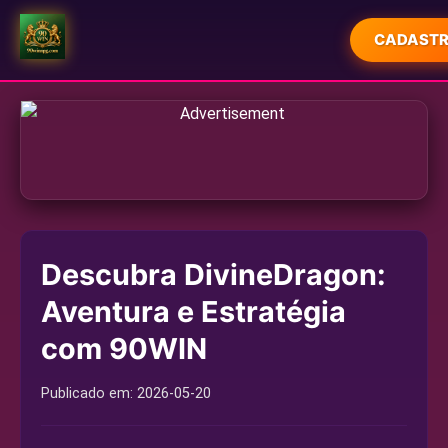
CADASTR
INÍCIO
CAÇA-NÍQUEIS
JOGOS DE BINGO
PESCA ONLINE
Descubra DivineDragon:
CASSINO AO VIVO
Aventura e Estratégia
COMUNIDADE JOGADORES
com 90WIN
NOTÍCIAS DA MARCA
Publicado em:
2026-05-20