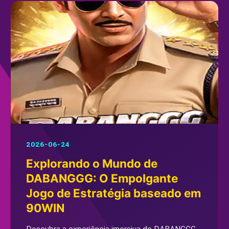
2026-06-24
Explorando o Mundo de
DABANGGG: O Empolgante
Jogo de Estratégia baseado em
90WIN