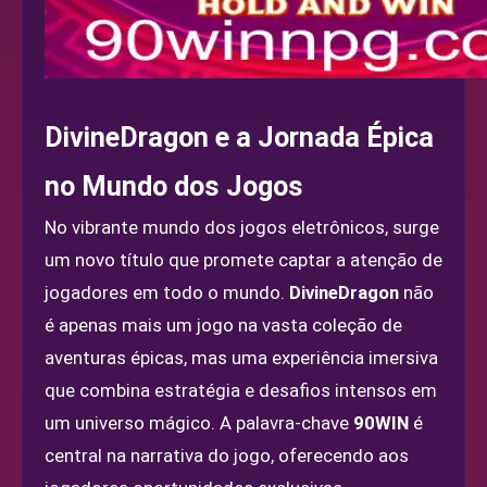
DivineDragon e a Jornada Épica
no Mundo dos Jogos
No vibrante mundo dos jogos eletrônicos, surge
um novo título que promete captar a atenção de
jogadores em todo o mundo.
DivineDragon
não
é apenas mais um jogo na vasta coleção de
aventuras épicas, mas uma experiência imersiva
que combina estratégia e desafios intensos em
um universo mágico. A palavra-chave
90WIN
é
central na narrativa do jogo, oferecendo aos