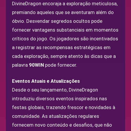
DivineDragon encoraja a exploração meticulosa,
premiando aqueles que se aventuram além do
óbvio. Desvendar segredos ocultos pode
fornecer vantagens substanciais em momentos
críticos do jogo. Os jogadores são incentivados
a registrar as recompensas estratégicas em
cada exploração, sempre atento às dicas que a
palavra
90WIN
pode fornecer.
Eventos Atuais e Atualizações
Desde o seu lançamento, DivineDragon
introduziu diversos eventos inspirados nas
festas globais, trazendo frescor e novidades à
comunidade. As atualizações regulares
fornecem novo conteúdo e desafios, que não