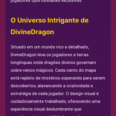
jogadores oportunidades exclusivas.
O Universo Intrigante de
DivineDragon
Situado em um mundo rico e detalhado,
DivineDragon leva os jogadores a terras
longínquas onde dragões divinos governam
sobre reinos mágicos. Cada canto do mapa
está repleto de mistérios esperando para serem
descobertos, alavancando a criatividade e
estratégia de cada jogador. O design visual é
cuidadosamente trabalhado, oferecendo uma
experiência visual deslumbrante que